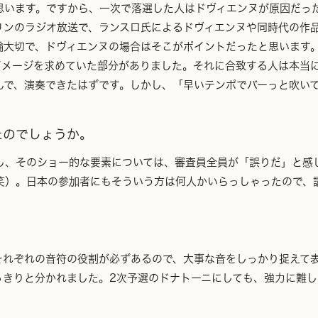
思います。ですから、一次で落選した人はドヴィエンヌが原因だっ
ンのラジオ放送で、ランスロ氏によるドヴィエンヌや同時代の作
論大切で、ドヴィエンヌの場合はそこがポイントだったと思います
イメージを求めていた部分がありました。それに合致する人は本当
んで、演奏できたはずです。しかし、「早いテンポでバーっと吹い
たのでしょうか。
、そのショー的な要素については、審査員全員が「誤りだ」と感
笑）。日本の参加者にもそういう方は何人かいらっしゃったので、
れぞれの音符の役割が必ずあるので、大事な音をしっかり捉えて
っきりと分かれました。2次予選のドナトーニにしても、強力に難