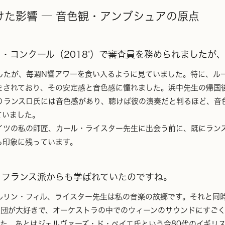
た影響 ― 音色観・アンブシュアの原点
・コンクール（2018’）で審査員を務められましたが
たが、毎週N響アワーを食い入るように見ていました。特に、ル
をされており、その安定感と音色感に憧れました。浜中先生の帰国
りランスロ氏には音色感があり、聴けば彼の演奏だと判るほど、音
ていました。
ツの私の師匠、カール・ライスター先生に出会う前に、既にラン
も印象に残っています。
、フランス派からも学ばれていたのですね。
リン・フィル、ライスター先生は私の音楽の故郷です。それと同
楽団が大好きで、オーケストラの中でのウィーンのサウンドにすご
た。あとはジェルヴァーズ・ド・ペイエ氏という今80代のイギリ