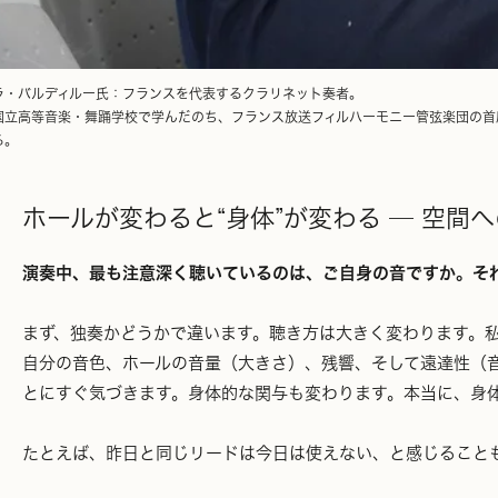
ラ・バルディルー氏：フランスを代表するクラリネット奏者。
国立高等音楽・舞踊学校で学んだのち、フランス放送フィルハーモニー管弦楽団の首
る。
ホールが変わると“身体”が変わる ─ 空間
演奏中、最も注意深く聴いているのは、ご自身の音ですか。そ
まず、独奏かどうかで違います。聴き方は大きく変わります。
自分の音色、ホールの音量（大きさ）、残響、そして遠達性（
とにすぐ気づきます。身体的な関与も変わります。本当に、身
たとえば、昨日と同じリードは今日は使えない、と感じること