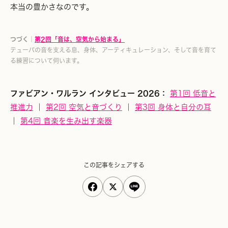
本当の豊かさなのです。
つづく｜
第2回「音は、空気から始まる」
テューバの音を支える息、身体、アーティキュレーション、そして音を育て
る練習について伺います。
ファビアン・ワルラン インタビュー 2026：
第1回 低音と
推進力
｜
第2回 空気と音づくり
｜
第3回 身体と自分の耳
｜
第4回 音楽を生み出す楽器
この記事をシェアする