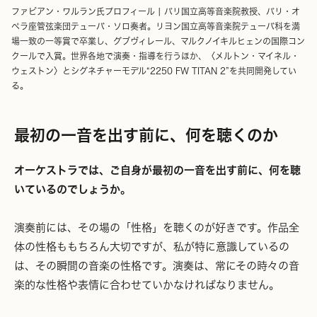
ファビアン・ワルラン氏プロフィール | パリ国立高等音楽院教授、パリ・オ
ペラ座管弦楽団テューバ・ソロ奏者。リヨン国立高等音楽院テューバ科を満
場一致の一等賞で卒業し、グブヴィレール、マルクノイキルヒェンの国際コン
クールで入賞。世界各地で演奏・指導を行うほか、〈メルトン・マイネル・
ウェストン〉とシグネチャーモデル“2250 FW TITAN 2”を共同開発してい
る。
最初の一音を出す前に、何を聴くのか
オーケストラでは、ご自身が最初の一音を出す前に、何を聴
いているのでしょうか。
演奏前には、その場の「性格」を聴くのが好きです。作品全
体の性格ももちろん大切ですが、私が特に意識しているの
は、その瞬間の音楽の性格です。演奏は、常にその時々の音
楽的な性格や表情に合わせていかなければなりません。