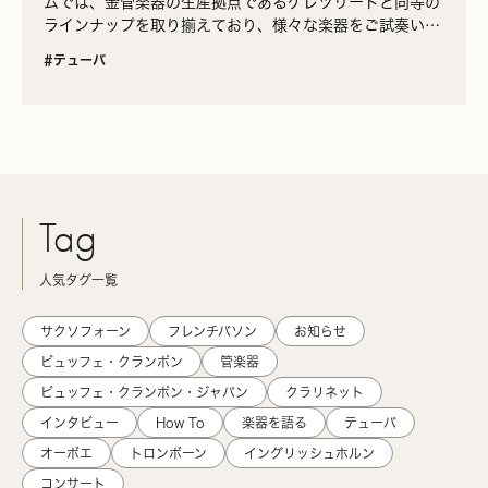
ムでは、金管楽器の生産拠点であるゲレツリードと同等の
ラインナップを取り揃えており、様々な楽器をご試奏いた
だけます。
#テューバ
Tag
人気タグ一覧
サクソフォーン
フレンチバソン
お知らせ
ビュッフェ・クランポン
管楽器
ビュッフェ・クランポン・ジャパン
クラリネット
インタビュー
How To
楽器を語る
テューバ
オーボエ
トロンボーン
イングリッシュホルン
コンサート