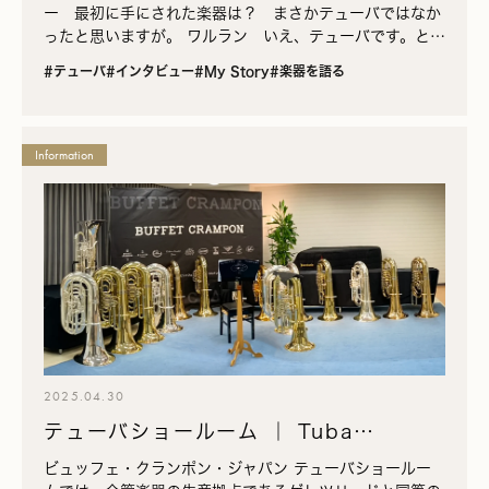
ー 最初に手にされた楽器は？ まさかテューバではなか
ったと思いますが。 ワルラン いえ、テューバです。と言
ってもフランス式の小さなテューバ・テノール（サクソル
#テューバ
#インタビュー
#My Story
#楽器を語る
ン）。８…
Information
2025.04.30
テューバショールーム ｜ Tuba
Showroom
ビュッフェ・クランポン・ジャパン テューバショールー