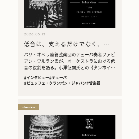
ト
ン・
マ
イ
2026.05.13
ネ
低音は、支えるだけでなく、音
ル・
ウ
楽を前へ進める
パリ・オペラ座管弦楽団のテューバ奏者ファビ
ェ
アン・ワルラン氏が、オーケストラにおける低
ス
音の役割を語る。小澤征爾氏との《タンホイザ
ト
ー》の記憶、欧州のテューバ観の違いを交え、
#インタビュー
#テューバ
音楽を前へ進める低音の本質に迫る。
ン
#ビュッフェ・クランポン・ジャパン
#管楽器
の
一
覧
Interview