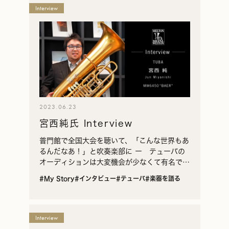
Interview
2023.06.23
宮西純氏 Interview
普門館で全国大会を聴いて、「こんな世界もあ
るんだなあ！」と吹奏楽部に ー テューバの
オーディションは大変機会が少なくて有名です
が、このたびは神奈川フィルハーモニー管弦楽
#My Story
#インタビュー
#テューバ
#楽器を語る
団へのご入団おめでとうございます。 宮西
ありがとう…
Interview