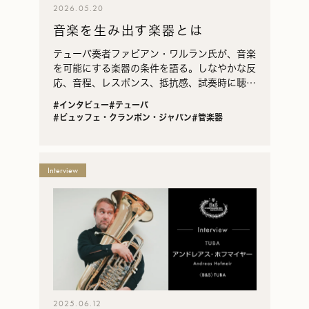
2026.05.20
音楽を生み出す楽器とは
テューバ奏者ファビアン・ワルラン氏が、音楽
を可能にする楽器の条件を語る。しなやかな反
応、音程、レスポンス、抵抗感、試奏時に聴く
べきこと、〈メルトン・マイネル・ウェスト
#インタビュー
#テューバ
ン〉との出会い、テューバの音と振動への原点
#ビュッフェ・クランポン・ジャパン
#管楽器
を紹介。
Interview
2025.06.12