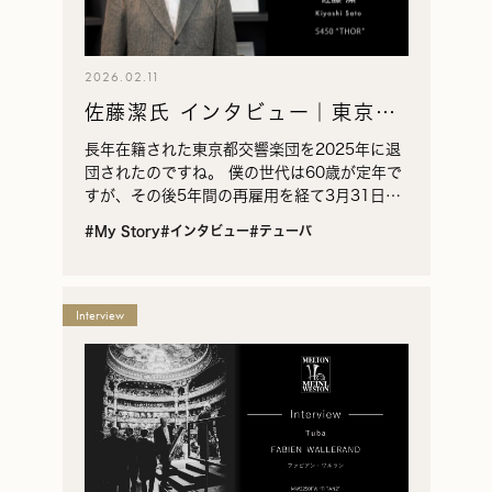
2026.02.11
佐藤潔氏 インタビュー｜東京都
交響楽団で35年、テューバと低
長年在籍された東京都交響楽団を2025年に退
音に向き合った軌跡
団されたのですね。 僕の世代は60歳が定年で
すが、その後5年間の再雇用を経て3月31日で
退団いたしました。 佐藤さんが都響に入られ
#My Story
#インタビュー
#テューバ
たのは……。 35年ほど前です。1990年の1…
Interview