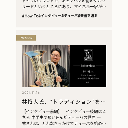
ドイツのブランドで、ミュンヘンの南のゲルツ
リードというところにあり、マイネル一家が作
ったブランドです。ヴェンツェル・マイネルが
#How To
#インタビュー
#テューバ
#楽器を語る
創業し、息子のアントン・マイネルが引き継
ぎ、今のゲル…
Interview
2021.11.16
林裕人氏、“トラディション”を語
る vol.1
【インタビュー前編】 インタビュー後編はこ
ちら 中学生で飛び込んだテューバの世界 ー
林さんは、どんなきっかけでテューバを始めた