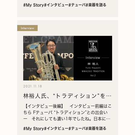
のですか。 林（敬称略） 中学1年生のときに
#My Story
#インタビュー
#テューバ
#楽器を語る
吹奏楽部で始めました。最初は打楽器希望でし
たが、…
Interview
2021.11.18
林裕人氏、“トラディション”を語
る vol.2
【インタビュー後編】 インタビュー前編はこ
ちら Fテューバ “トラディション”との出会い
ー それにしても濃い1年でしたね。日本に帰
ってから演奏は変わりました？ 林 変えたつ
#My Story
#インタビュー
#テューバ
#楽器を語る
もりはなかったのですが、みんなに「変わっ