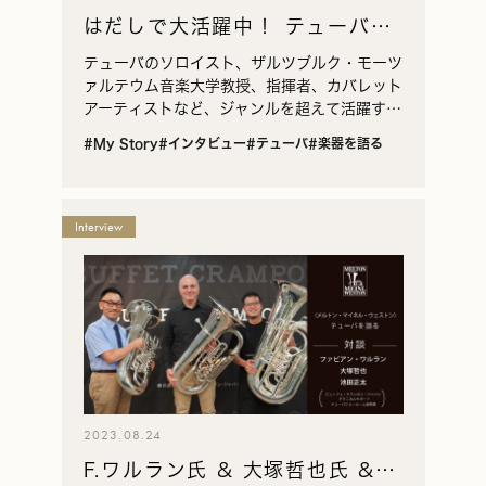
はだしで大活躍中！ テューバ界
のマルチタレント
テューバのソロイスト、ザルツブルク・モーツ
ァルテウム音楽大学教授、指揮者、カバレット
アーティストなど、ジャンルを超えて活躍する
器楽奏者として知られるアンドレアス・ホフマ
#My Story
#インタビュー
#テューバ
#楽器を語る
イヤー氏。2025年春、日本国内でのリサイタ
ルと、EXPO 2025 大阪・関西万博「ザルツブ
ルクDAY」への参加のために来日したホフマ
イヤー氏から、ご自身の演奏や楽器についてお
Interview
話を伺いました。 取材・執筆：佐藤拓、通
訳：石坂浩毅（テューバ奏者）
2023.08.24
F.ワルラン氏 & 大塚哲也氏 &