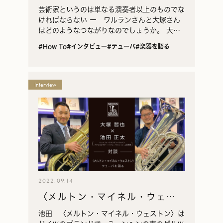
池田正太 – 対談
芸術家というのは単なる演奏者以上のものでな
ければならない ー ワルランさんと大塚さん
はどのようなつながりなのでしょうか。 大塚
（敬称略） 実は初めてお会いしたのは一昨日
#How To
#インタビュー
#テューバ
#楽器を語る
のことです。ただテューバの世界はそれほど大
きいもので…
Interview
2022.09.14
〈メルトン・マイネル・ウェス
トン〉 テューバを語る
池田 〈メルトン・マイネル・ウェストン〉は