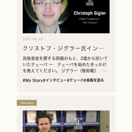
2021.02.20
クリストフ・ジグラー氏インタ
ビュー
民族音楽を愛する両親のもと、2歳から吹いて
いたテューバ ー テューバを始めたきっかけ
を教えてください。 ジグラー（敬称略） 私
が生まれた家庭には、プロの音楽家はいません
#My Story
#インタビュー
#テューバ
#楽器を語る
でした。しかし、両親が民俗音楽を好んで演奏
していたの…
Interview