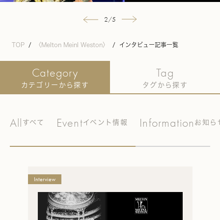
2
/
5
前
次
へ
へ
TOP
〈Melton Meinl Weston〉
インタビュー記事一覧
Category
Tag
カテゴリーから探す
タグから探す
All
Event
Information
すべて
イベント情報
お知ら
Melton
Interview
Meinl
Weston
メ
ル