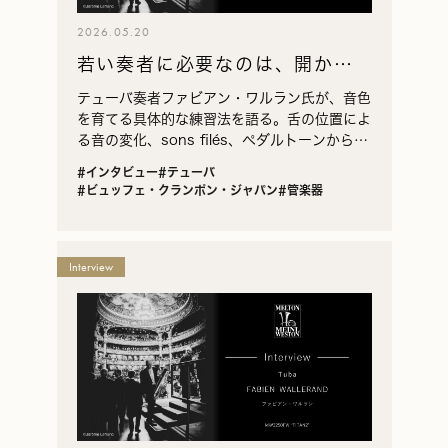
2026.05.20
若い奏者に必要なのは、開かれ
た身体と自分の耳
テューバ奏者ファビアン・ワルラン氏が、音色
を育てる具体的な練習法を語る。舌の位置によ
る音の変化、sons filés、ペダルトーンからの
ゆっくりした練習を、実演とともに紹介。
#インタビュー
#テューバ
#ビュッフェ・クランポン・ジャパン
#管楽器
Interview