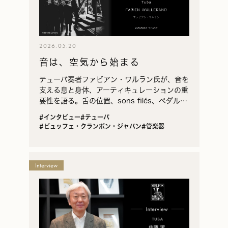
2026.05.20
音は、空気から始まる
テューバ奏者ファビアン・ワルラン氏が、音を
支える息と身体、アーティキュレーションの重
要性を語る。舌の位置、sons filés、ペダルト
ーンからの練習など、音色を育てる具体的な方
#インタビュー
#テューバ
法も実演とともに紹介。
#ビュッフェ・クランポン・ジャパン
#管楽器
Interview