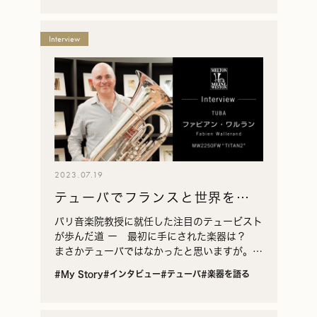
た」と…
Interview
2023.07.19
テューバでフランスと世界をつ
なぐ
パリ音楽院教授に就任した注目のテュービスト
が歩んだ道 ー 最初に手にされた楽器は？
まさかテューバではなかったと思いますが。
ワルラン いえ、テューバです。と言ってもフ
#My Story
#インタビュー
#テューバ
#楽器を語る
ランス式の小さなテューバ・テノール（サクソ
ルン）。８…