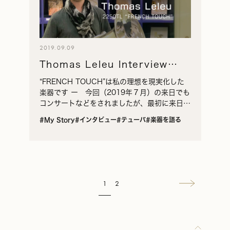
2019.09.09
Thomas Leleu Interview
2019
“FRENCH TOUCH”は私の理想を現実化した
楽器です ー 今回（2019年７月）の来日でも
コンサートなどをされましたが、最初に来日し
たのはいつでしたか。 ルルー（敬称略） た
#My Story
#インタビュー
#テューバ
#楽器を語る
しか2007年だったと記憶しています。ち…
1
2
→