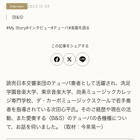
Interview
2022.12.05
〈B&S〉
#My Story
#インタビュー
#テューバ
#楽器を語る
この記事をシェアする
読売日本交響楽団のテューバ奏者として活躍され、洗足
学園音楽大学、東京音楽大学、尚美ミュージックカレッ
ジ専門学校、ダ・カーポミュージックスクールで若手奏
者を指導されている次田心平氏。そのご経歴や現在の活
動、また愛奏する〈B&S〉のテューバの各機種につい
て、お話を伺いました。（取材：今泉晃一）