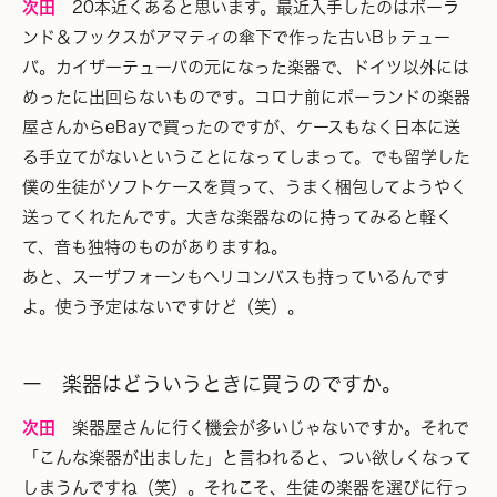
次田
20本近くあると思います。最近入手したのはボーラ
ンド＆フックスがアマティの傘下で作った古いB♭テュー
バ。カイザーテューバの元になった楽器で、ドイツ以外には
めったに出回らないものです。コロナ前にポーランドの楽器
屋さんからeBayで買ったのですが、ケースもなく日本に送
る手立てがないということになってしまって。でも留学した
僕の生徒がソフトケースを買って、うまく梱包してようやく
送ってくれたんです。大きな楽器なのに持ってみると軽く
て、音も独特のものがありますね。
あと、スーザフォーンもヘリコンバスも持っているんです
よ。使う予定はないですけど（笑）。
ー 楽器はどういうときに買うのですか。
次田
楽器屋さんに行く機会が多いじゃないですか。それで
「こんな楽器が出ました」と言われると、つい欲しくなって
しまうんですね（笑）。それこそ、生徒の楽器を選びに行っ