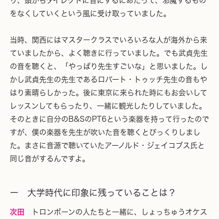
り、頭からダイレクトに音にするにあたって、邪魔するもの
をなくしていくという風に受け取っていました。
当時、関西にはマスタークラスでいろいろな人が海外から来
ていましたから、よく聴きに行っていました。でも武貞先生
の音を聴くと、「やっぱり先生すごいな」と思いました。し
かし武貞先生の先生であるロバート・トゥッチ先生の音もや
はり素晴らしかった。後に東京に来られた時にもお会いして
レッスンしてもらったり、一緒に観光したりしていました。
そのときに自分のB&SのPT6という楽器を持って行ったので
すが、僕の楽器を先生が吹いた音を聴くとびっくりしまし
た。まさに音源で聴いていたアーノルド・ジェイコブス氏と
同じ音がするんですよ。
ー 大学時代に印象に残っていることは？
次田
トロンボーンの人たちと一緒に、しょっちゅうオケス