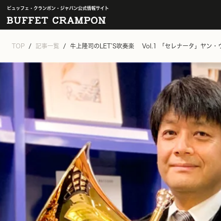
ビュッフェ・クランポン・ジャパン公式情報サイト
TOP
記事一覧
牛上隆司のLET’S吹奏楽 Vol.1 「セレナータ」ヤ