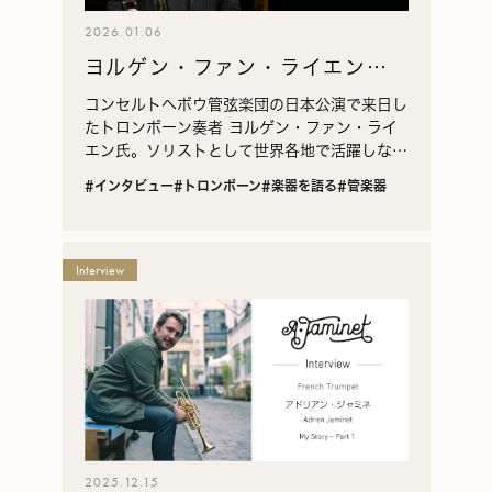
2026.01.06
ヨルゲン・ファン・ライエン氏
インタビュー｜〈アントワン
コンセルトヘボウ管弦楽団の日本公演で来日し
ヌ・クルトワ〉“クリエイション
たトロンボーン奏者 ヨルゲン・ファン・ライ
エン氏。ソリストとして世界各地で活躍しなが
アムステルダム”とトロンボーン
ら、トロンボーンの普及とレパートリー開拓に
の未来
#インタビュー
#トロンボーン
#楽器を語る
#管楽器
も力を注ぐ氏に、現代のトロンボーン教育の変
化、新作レパートリーとの向き合い方、そして
〈アントワンヌ・クルトワ〉 B♭/F テナーバ
ストロンボーン “クリエイション アムステルダ
Interview
ム”開発の舞台裏についてうかがいました。
2025.12.15