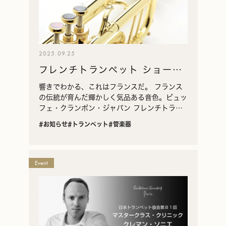
2025.09.25
フレンチトランペット ショール
ーム ｜ French Trumpet
響きでわかる、これはフランスだ。 フランス
Showroom
の伝統が育んだ輝かしく気品ある音色。ビュッ
フェ・クランポン・ジャパン フレンチトラン
ペットショールームでは、〈アントワンヌ・ク
#お知らせ
#トランペット
#管楽器
ルトワ〉と〈アドリアン・ジャミネ〉、二つの
ブランドの…
Event