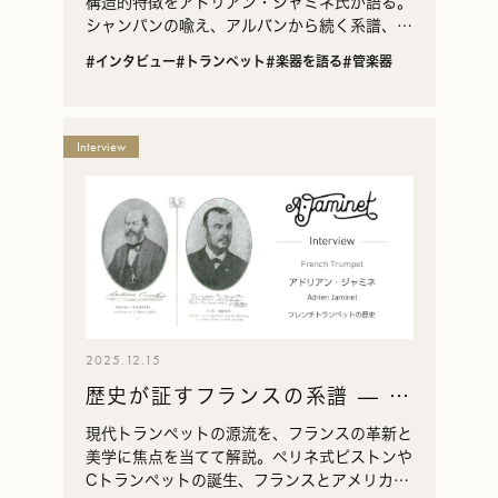
伝統と響き
構造的特徴をアドリアン・ジャミネ氏が語る。
シャンパンの喩え、アルバンから続く系譜、細
いボアとC管に基づく設計思想など、その美学
#インタビュー
#トランペット
#楽器を語る
#管楽器
の核心を紹介。
Interview
2025.12.15
歴史が証すフランスの系譜 — 現
代トランペットの根にあるもの
現代トランペットの源流を、フランスの革新と
美学に焦点を当てて解説。ペリネ式ピストンや
Cトランペットの誕生、フランスとアメリカの