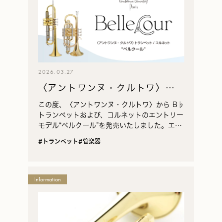
2026.03.27
〈アントワンヌ・クルトワ〉ト
ランペット / コルネット“ベルク
この度、〈アントワンヌ・クルトワ〉から B♭
ール”発売のお知らせ
トランペットおよび、コルネットのエントリー
モデル“ベルクール”を発売いたしました。エレ
ガントで大胆な“ベルクール”は、トランペット
#トランペット
#管楽器
奏者クレマン・ソニエ氏と設計者のアドリア
ン・ジ…
Information