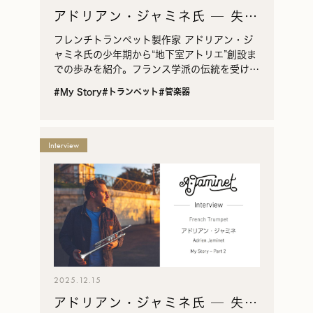
アドリアン・ジャミネ氏 ─ 失わ
れたフレンチトランペットの復
フレンチトランペット製作家 アドリアン・ジ
興と創造の軌跡（前編）
ャミネ氏の少年期から“地下室アトリエ”創設ま
での歩みを紹介。フランス学派の伝統を受け継
ぐ製作者としての原点と、修復・開発へ向かう
#My Story
#トランペット
#管楽器
転機を辿ります。
Interview
2025.12.15
アドリアン・ジャミネ氏 ─ 失わ