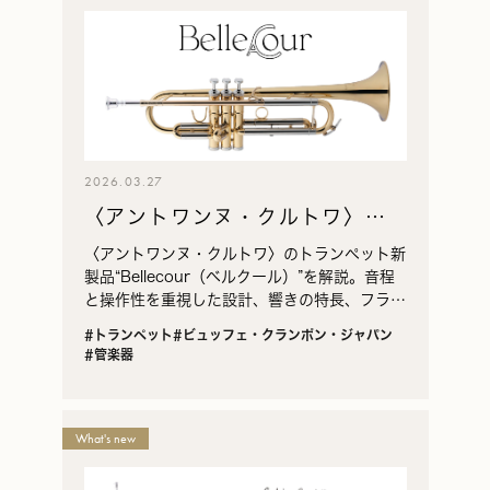
2026.03.27
〈アントワンヌ・クルトワ〉ト
ランペット“Bellecour”（ベルク
〈アントワンヌ・クルトワ〉のトランペット新
ール） | 自然な吹奏感、響きの
製品“Bellecour（ベルクール）”を解説。音程
と操作性を重視した設計、響きの特長、フラン
調和
スでの評価まで一次資料をもとに紹介します。
#トランペット
#ビュッフェ・クランポン・ジャパン
#管楽器
What's new