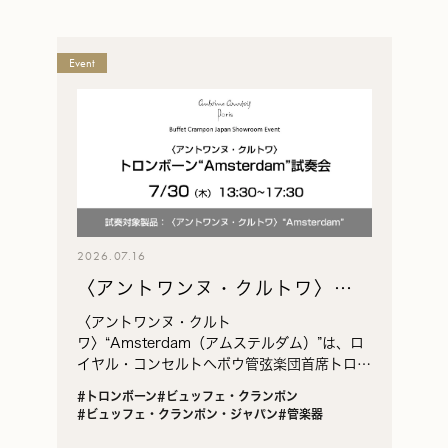
Antonie
Event
Courtois
ア
ン
ト
ワ
ン
ヌ・
ク
2026.07.16
ル
〈アントワンヌ・クルトワ〉ト
ト
ワ
ロンボーン“Amsterdam”試奏
〈アントワンヌ・クルト
の
会
ワ〉“Amsterdam（アムステルダム）”は、ロ
一
イヤル・コンセルトヘボウ管弦楽団首席トロン
覧
ボーン奏者 ヨルゲン・ファン・ライエン氏と
#トロンボーン
#ビュッフェ・クランポン
のコラボレーションにより誕生したトロンボー
#ビュッフェ・クランポン・ジャパン
#管楽器
ンです。付属のアジャス…