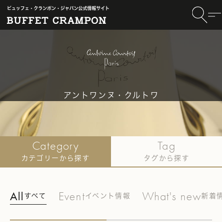
ビュッフェ・クランポン・ジャパン公式情報サイト
アントワンヌ・クルトワ
TOP
〈Antonie Courtois〉
記事一覧
Category
Tag
カテゴリーから探す
タグから探す
All
Event
What's new
すべて
イベント情報
新着