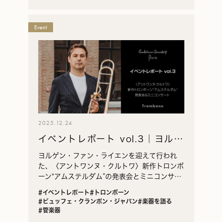
Event
2025.12.24
イベントレポート vol.3｜ヨル
ゲン・ファン・ライエン来日｜
ヨルゲン・ファン・ライエンを迎えて行われ
〈アントワンヌ・クルトワ〉新
た、〈アントワンヌ・クルトワ〉新作トロンボ
ーン“アムステルダム”の発表会とミニコンサー
作トロンボーン“アムステルダ
トを、トロンボーン奏者・山下純平がレポー
ム”発表会＆ミニコンサート
#イベントレポート
#トロンボーン
ト。設計思想やハーモニックブリッジの特徴、
#ビュッフェ・クランポン・ジャパン
#楽器を語る
実演で示された音色について詳しく紹介しま
#管楽器
す。