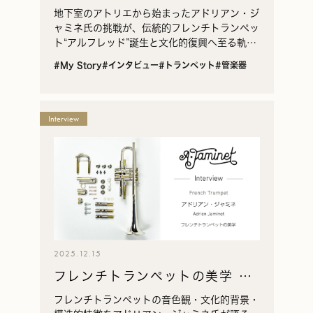
れたフレンチトランペットの復
地下室のアトリエから始まったアドリアン・ジ
興と創造の軌跡（後編）
ャミネ氏の挑戦が、伝統的フレンチトランペッ
ト“アルフレッド”誕生と文化的復興へ至る軌跡
を描く。オーベルタンの遺産、トップ奏者との
#My Story
#インタビュー
#トランペット
#管楽器
協働、楽器が広がる背景を丁寧に紹介。
Interview
2025.12.15
フレンチトランペットの美学 ─
アドリアン・ジャミネ氏が語る
フレンチトランペットの音色観・文化的背景・