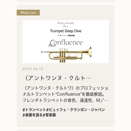
What's new
2026.06.10
〈アントワンヌ・クルト
ワ〉“Confluence”徹底解説｜
〈アントワンヌ・クルトワ〉のプロフェッショ
音色で届く、現代のフレンチト
ナルトランペット“Confluence”を徹底解説。
フレンチトランペットの音色、遠達性、M／
ランペット
MLボアの違い、試奏時のポイントを紹介しま
#トランペット
#ビュッフェ・クランポン・ジャパン
す。
#楽器を語る
#管楽器