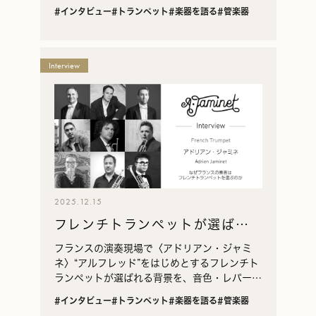
系譜、〈アドリアン・ジャミネ〉が担う継承ま
#インタビュー
#トランペット
#楽器を語る
#管楽器
でを辿る。
Interview
2025.12.15
フレンチトランペットが選ばれ
る理由 — フランス奏者の実践・
フランスの演奏現場で〈アドリアン・ジャミ
音色・文化背景
ネ〉“アルフレッド”をはじめとするフレンチト
ランペットが選ばれる背景を、音色・レパート
リー適合・編成との相性・美学の変化を軸にイ
#インタビュー
#トランペット
#楽器を語る
#管楽器
ンタビューで探る記事。