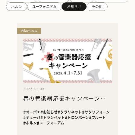
ホルン
ユーフォニアム
お知らせ
その他
Powell
What's new
Flutes
Boston
パ
ウ
エ
ル・
フ
ル
2025.07.05
ー
春の管楽器応援キャンペーン
ト・
ボ
2025
#オーボエ
#お知らせ
#クラリネット
#サクソフォーン
ス
#テューバ
#トランペット
#トロンボーン
#フルート
ト
#ホルン
#ユーフォニアム
ン
の