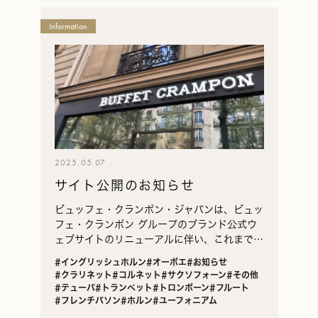
一
Information
覧
2025.05.07
サイト公開のお知らせ
ビュッフェ・クランポン・ジャパンは、ビュッ
フェ・クランポン グループのブランド公式ウ
ェブサイトのリニューアルに伴い、これまでブ
ランド公式ウェブサイトに掲載していたインタ
#イングリッシュホルン
#オーボエ
#お知らせ
ビュー記事等の日本独自のコンテンツをまとめ
#クラリネット
#コルネット
#サクソフォーン
#その他
たビュッフ…
#テューバ
#トランペット
#トロンボーン
#フルート
#フレンチバソン
#ホルン
#ユーフォニアム