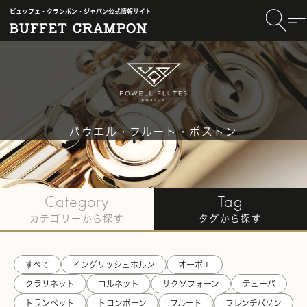
ビュッフェ・クランポン・ジャパン公式情報サイト
パウエル・フルート・ボストン
TOP
〈Powell Flutes Boston〉
#お知らせ記事一覧
Category
Tag
カテゴリーから探す
タグから探す
すべて
イングリッシュホルン
オーボエ
クラリネット
コルネット
サクソフォーン
テューバ
トランペット
トロンボーン
フルート
フレンチバソン