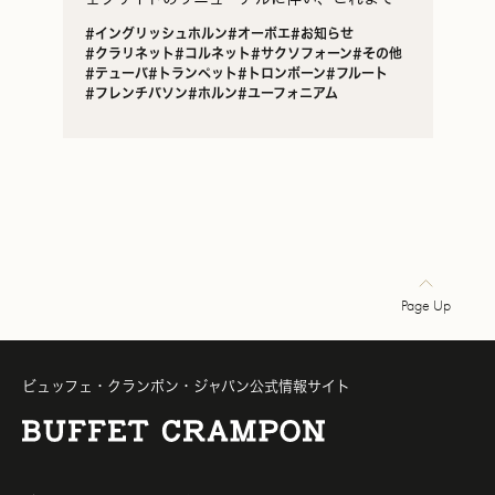
ランド公式ウェブサイトに掲載していたインタ
#イングリッシュホルン
#オーボエ
#お知らせ
ビュー記事等の日本独自のコンテンツをまとめ
#クラリネット
#コルネット
#サクソフォーン
#その他
たビュッフ…
#テューバ
#トランペット
#トロンボーン
#フルート
#フレンチバソン
#ホルン
#ユーフォニアム
Page Up
ビュッフェ・クランポン・ジャパン公式情報サイト