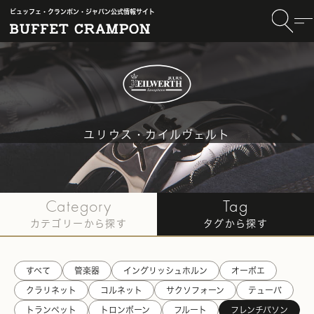
ビュッフェ・クランポン・ジャパン公式情報サイト
ユリウス・カイルヴェルト
TOP
〈Julius Keilwerth〉
#フレンチバソン記事一覧
Category
Tag
カテゴリーから探す
タグから探す
すべて
管楽器
イングリッシュホルン
オーボエ
クラリネット
コルネット
サクソフォーン
テューバ
トランペット
トロンボーン
フルート
フレンチバソン