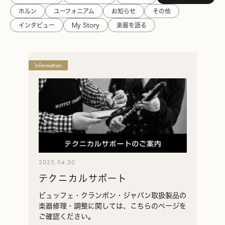
ホルン
ユーフォニアム
お知らせ
その他
インタビュー
My Story
楽器を語る
Julius
Information
Keilwerth
ユ
リ
ウ
ス・
カ
イ
ル
2025.04.30
ヴ
テクニカルサポート
ェ
ル
ビュッフェ・クランポン・ジャパン取扱製品の
ト
楽器修理・調整に関しては、こちらのページを
の
ご確認ください。