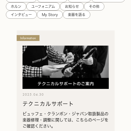
ホルン
ユーフォニアム
お知らせ
その他
インタビュー
My Story
楽器を語る
Julius
Information
Keilwerth
ユ
リ
ウ
ス・
カ
イ
ル
2025.04.30
ヴ
テクニカルサポート
ェ
ル
ビュッフェ・クランポン・ジャパン取扱製品の
ト
楽器修理・調整に関しては、こちらのページを
の
ご確認ください。