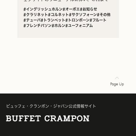
ランド公式ウェブサイトに掲載していたインタ
#イングリッシュホルン
#オーボエ
#お知らせ
ビュー記事等の日本独自のコンテンツをまとめ
#クラリネット
#コルネット
#サクソフォーン
#その他
たビュッフ…
#テューバ
#トランペット
#トロンボーン
#フルート
#フレンチバソン
#ホルン
#ユーフォニアム
Page Up
ビュッフェ・クランポン・ジャパン公式情報サイト