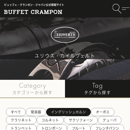
ビュッフェ・クランポン・ジャパン公式情報サイト
ユリウス・カイルヴェルト
TOP
〈Julius Keilwerth〉
#イングリッシュホルン記事一覧
Category
Tag
カテゴリーから探す
タグから探す
すべて
管楽器
イングリッシュホルン
オーボエ
クラリネット
コルネット
サクソフォーン
テューバ
トランペット
トロンボーン
フルート
フレンチバソン