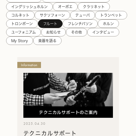
イングリッシュホルン
オーボエ
クラリネット
コルネット
サクソフォーン
テューバ
トランペット
トロンボーン
フルート
フレンチバソン
ホルン
ユーフォニアム
お知らせ
その他
インタビュー
My Story
楽器を語る
Hans
Information
Hoyer
ハ
ン
ス・
ホ
イ
ヤ
ー
2025.04.30
の
テクニカルサポート
一