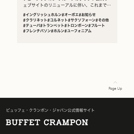
ェブサイトのリニューアルに伴い、これまでブ
ランド公式ウェブサイトに掲載していたインタ
#イングリッシュホルン
#オーボエ
#お知らせ
ビュー記事等の日本独自のコンテンツをまとめ
#クラリネット
#コルネット
#サクソフォーン
#その他
たビュッフ…
#テューバ
#トランペット
#トロンボーン
#フルート
#フレンチバソン
#ホルン
#ユーフォニアム
Page Up
ビュッフェ・クランポン・ジャパン公式情報サイト