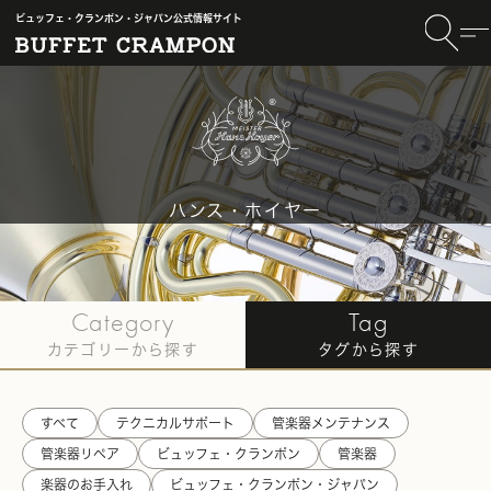
ビュッフェ・クランポン・ジャパン公式情報サイト
ハンス・ホイヤー
TOP
〈Hans Hoyer〉
#フルート記事一覧
Category
Tag
カテゴリーから探す
タグから探す
すべて
テクニカルサポート
管楽器メンテナンス
管楽器リペア
ビュッフェ・クランポン
管楽器
楽器のお手入れ
ビュッフェ・クランポン・ジャパン