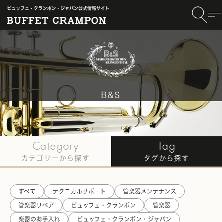
ビュッフェ・クランポン・ジャパン公式情報サイト
B&S
TOP
〈B&S〉
#テクニカルサポート記事一覧
Category
Tag
カテゴリーから探す
タグから探す
すべて
テクニカルサポート
管楽器メンテナンス
管楽器リペア
ビュッフェ・クランポン
管楽器
楽器のお手入れ
ビュッフェ・クランポン・ジャパン