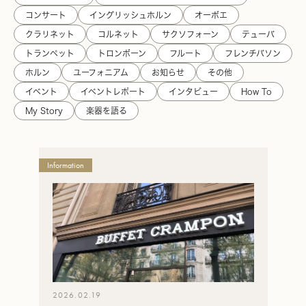
コンサート
イングリッシュホルン
オーボエ
クラリネット
コルネット
サクソフォーン
テューバ
トランペット
トロンボーン
フルート
フレンチバソン
ホルン
ユーフォニアム
お知らせ
その他
イベント
イベントレポート
インタビュー
How To
My Story
楽器を語る
B&S
Information
B&S
の
一
覧
2026.02.19